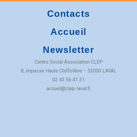
Café des voisins
Contacts
Salle Famille
Accueil
8 Imp. Haute Chiffolière
Newsletter
Centre Social Association CLEP
​8, impasse Haute Chiffolière – 53000 LAVAL​
02 43 56 41 31
accueil@clep-laval.fr
Lieu d’Accueil Enfant-Parent
Salle de Danse
8 Imp. Haute Chiffolière