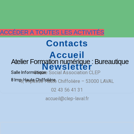
ACCÉDER A TOUTES LES ACTIVITÉS
Contacts
Accueil
Atelier Formation numérique : Bureautique
Newsletter
Centre Social Association CLEP
Salle Informatique
8 Imp. Haute Chiffolière
​8, impasse Haute Chiffolière – 53000 LAVAL​
02 43 56 41 31
accueil@clep-laval.fr