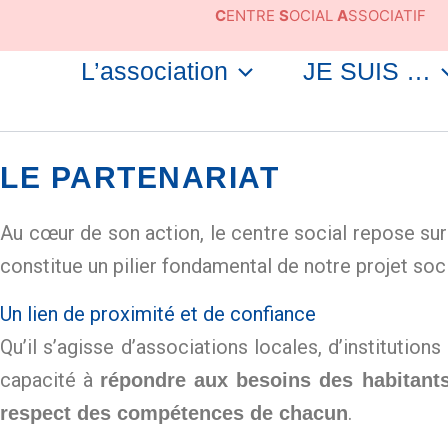
Aller
C
ENTRE
S
OCIAL
A
SSOCIATIF
au
contenu
L’association
JE SUIS …
LE PARTENARIAT
Au cœur de son action, le centre social repose sur
constitue un pilier fondamental de notre projet soci
Un lien de proximité et de confiance
Qu’il s’agisse d’associations locales, d’institution
capacité à
répondre aux besoins des habitant
.
respect des compétences de chacun