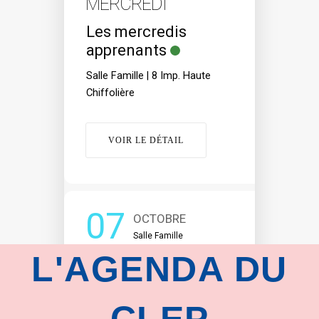
MERCREDI
Les mercredis
apprenants
Salle Famille | 8 Imp. Haute
Chiffolière
VOIR LE DÉTAIL
07
OCTOBRE
Salle Famille
L'AGENDA DU
MERCREDI
jeux en famille
CLEP
Salle Famille | 8 Imp. Haute