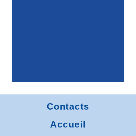
8 Imp. Haute Chiffolière
Lieu d’Accueil Enfant-Parent
Salle de Danse
8 Imp. Haute Chiffolière
Contacts
Accueil