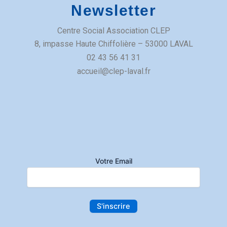
Newsletter
Centre Social Association CLEP
​8, impasse Haute Chiffolière – 53000 LAVAL​
02 43 56 41 31
accueil@clep-laval.fr
Café des voisins
Salle Famille
8 Imp. Haute Chiffolière
Votre Email