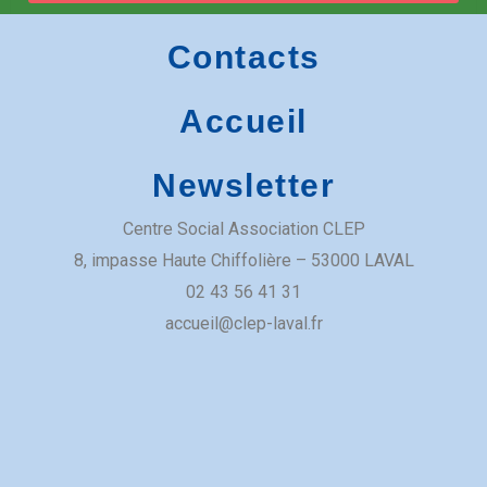
Café des voisins
Contacts
Salle Famille
Accueil
8 Imp. Haute Chiffolière
Newsletter
Centre Social Association CLEP
​8, impasse Haute Chiffolière – 53000 LAVAL​
02 43 56 41 31
accueil@clep-laval.fr
Lieu d’Accueil Enfant-Parent
Salle de Danse
8 Imp. Haute Chiffolière