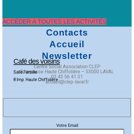
ACCÉDER A TOUTES LES ACTIVITÉS
Contacts
Accueil
Newsletter
Café des voisins
Centre Social Association CLEP
​8, impasse Haute Chiffolière – 53000 LAVAL​
Salle Famille
02 43 56 41 31
8 Imp. Haute Chiffolière
accueil@clep-laval.fr
Votre Email