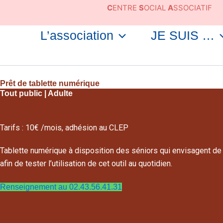
Aller
C
ENTRE
S
OCIAL
A
SSOCIATIF
au
contenu
L’association
JE SUIS …
Prêt de tablette numérique
Tout public | Adulte
Tarifs : 10€ /mois, adhésion au CLEP
Tablette numérique à disposition des séniors qui envisagent de 
afin de tester l’utilisation de cet outil au quotidien.
Renseignement au 02.43.56.41.31