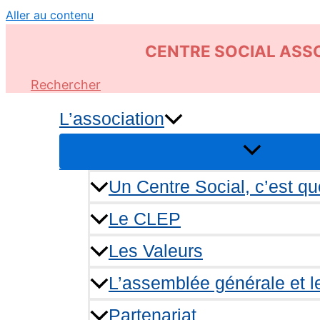
Aller au contenu
C
ENTRE
S
OCIAL
A
SSO
Rechercher
L’association
Un Centre Social, c’est qu
Le CLEP
Les Valeurs
L’assemblée générale et le
Partenariat