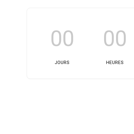
00
00
JOURS
HEURES