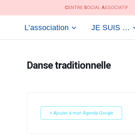
Aller
C
ENTRE
S
OCIAL
A
SSOCIATIF
au
contenu
L’association
JE SUIS …
Danse traditionnelle
+ Ajouter à mon Agenda Google