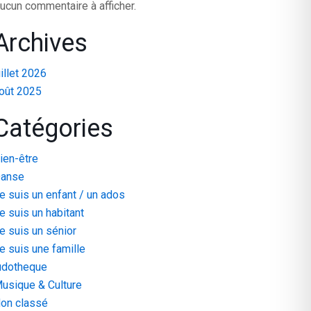
ucun commentaire à afficher.
Archives
uillet 2026
oût 2025
Catégories
ien-être
anse
e suis un enfant / un ados
e suis un habitant
e suis un sénior
e suis une famille
udotheque
usique & Culture
on classé