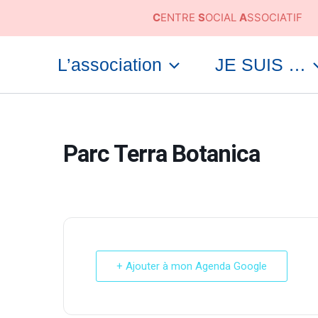
Aller
C
ENTRE
S
OCIAL
A
SSOCIATIF
au
contenu
L’association
JE SUIS …
Parc Terra Botanica
+ Ajouter à mon Agenda Google