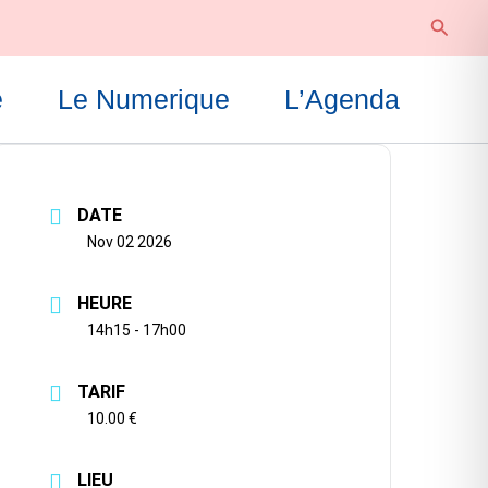
Reche
e
Le Numerique
L’Agenda
DATE
Nov 02 2026
HEURE
14h15 - 17h00
TARIF
10.00 €
LIEU