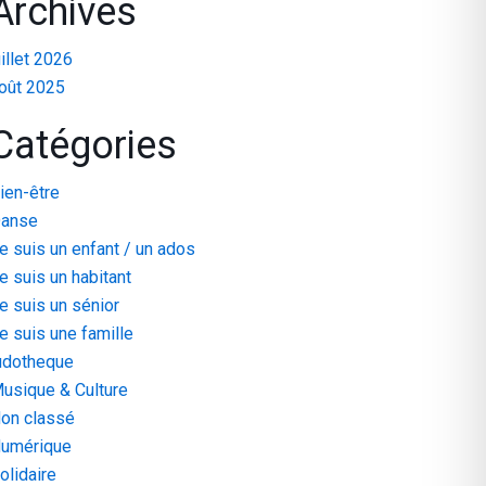
Archives
uillet 2026
oût 2025
Catégories
ien-être
anse
e suis un enfant / un ados
e suis un habitant
e suis un sénior
e suis une famille
udotheque
usique & Culture
on classé
umérique
olidaire