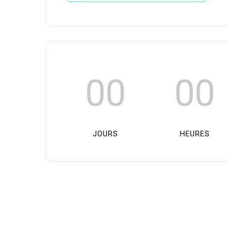
00
00
JOURS
HEURES