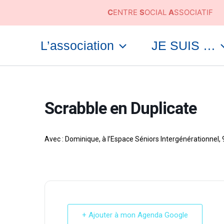
Aller
C
ENTRE
S
OCIAL
A
SSOCIATIF
au
contenu
L’association
JE SUIS …
Scrabble en Duplicate
Avec : Dominique, à l’Espace Séniors Intergénérationnel,
+ Ajouter à mon Agenda Google