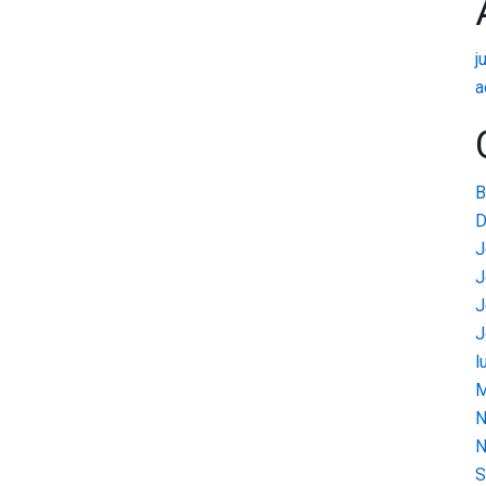
j
a
B
D
J
J
J
J
l
M
N
N
S