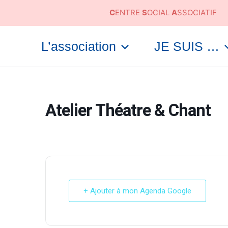
Aller
C
ENTRE
S
OCIAL
A
SSOCIATIF
au
contenu
L’association
JE SUIS …
Atelier Théatre & Chant
+ Ajouter à mon Agenda Google