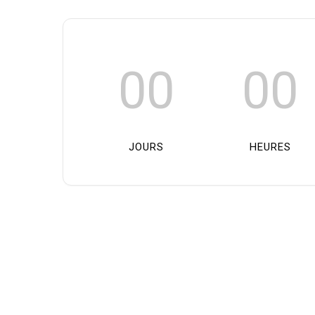
00
00
JOURS
HEURES