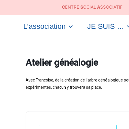
Aller
C
ENTRE
S
OCIAL
A
SSOCIATIF
au
contenu
L’association
JE SUIS …
Atelier généalogie
Avec Françoise, de la création de l’arbre généalogique po
expérimentés, chacun y trouvera sa place.